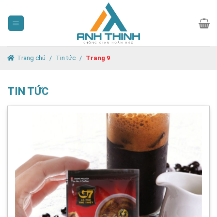
Skip
to
content
Trang chủ
/
Tin tức
/
Trang 9
TIN TỨC