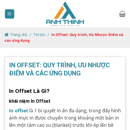
Skip
to
content
Trang chủ
/
Tin tức
/
In Offset: Quy trình, Ưu Nhược Điểm và
các ứng dụng
IN OFFSET: QUY TRÌNH, ƯU NHƯỢC
ĐIỂM VÀ CÁC ỨNG DỤNG
In Offset Là Gì?
khái niệm In Offset
In offset
là 1 bí quyết in ấn đa dạng, trong đấy hình
ảnh mực in được chuyển trong khoảng một bản in
lên một tấm cao su (blanket) trước khi ép lên bề