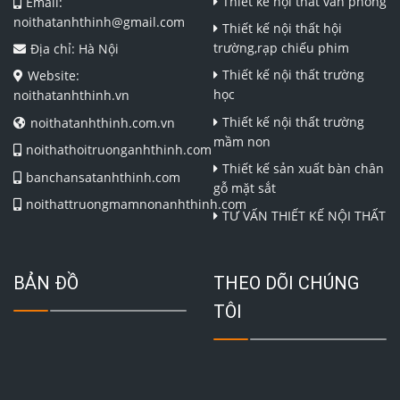
Thiết kế nội thất văn phòng
Email:
noithatanhthinh@gmail.com
Thiết kế nội thất hội
trường,rạp chiếu phim
Địa chỉ: Hà Nội
Thiết kế nội thất trường
Website:
học
noithatanhthinh.vn
Thiết kế nội thất trường
noithatanhthinh.com.vn
mầm non
noithathoitruonganhthinh.com
Thiết kế sản xuất bàn chân
banchansatanhthinh.com
gỗ mặt sắt
noithattruongmamnonanhthinh.com
TƯ VẤN THIẾT KẾ NỘI THẤT
BẢN ĐỒ
THEO DÕI CHÚNG
TÔI