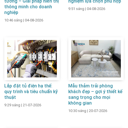
tường – Giải pháp hiển thị
nghiệm lựa chọn phù hợp
thông minh cho doanh
9:51 sáng
|
04-08-2026
nghiệp
10:46 sáng
|
04-08-2026
Lắp đặt tủ điện hạ thế:
Mẫu thảm trải phòng
quy trình và tiêu chuẩn kỹ
khách đẹp – gợi ý thiết kế
thuật
sang trọng cho mọi
không gian
9:29 sáng
|
21-07-2026
10:30 sáng
|
20-07-2026