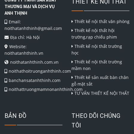
THIẾT KẾ NỘI THẤT
THƯƠNG MẠI VÀ DỊCH VỤ
ANH THỊNH
Thiết kế nội thất văn phòng
Email:
noithatanhthinh@gmail.com
Thiết kế nội thất hội
trường,rạp chiếu phim
Địa chỉ: Hà Nội
Thiết kế nội thất trường
Website:
học
noithatanhthinh.vn
Thiết kế nội thất trường
noithatanhthinh.com.vn
mầm non
noithathoitruonganhthinh.com
Thiết kế sản xuất bàn chân
banchansatanhthinh.com
gỗ mặt sắt
noithattruongmamnonanhthinh.com
TƯ VẤN THIẾT KẾ NỘI THẤT
BẢN ĐỒ
THEO DÕI CHÚNG
TÔI